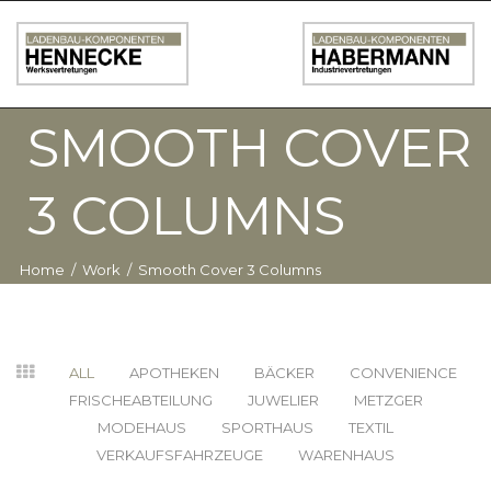
SMOOTH COVER
3 COLUMNS
Home
/
Work
/
Smooth Cover 3 Columns
ALL
APOTHEKEN
BÄCKER
CONVENIENCE
FRISCHEABTEILUNG
JUWELIER
METZGER
MODEHAUS
SPORTHAUS
TEXTIL
VERKAUFSFAHRZEUGE
WARENHAUS