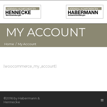
MY ACCOUNT
Home
/
My Account
[woocommerce_my_account]
©2016 by Habermann &
Hennecke