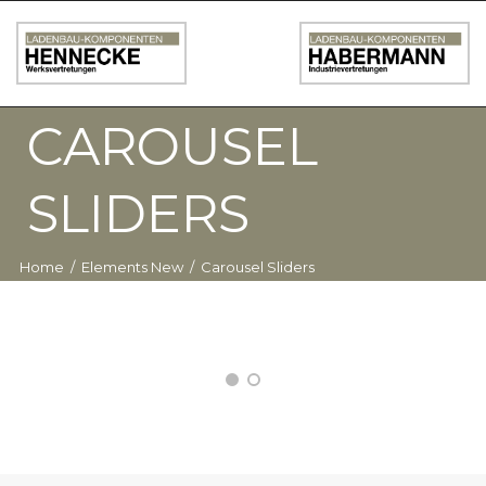
CAROUSEL
SLIDERS
Home
/
Elements New
/
Carousel Sliders